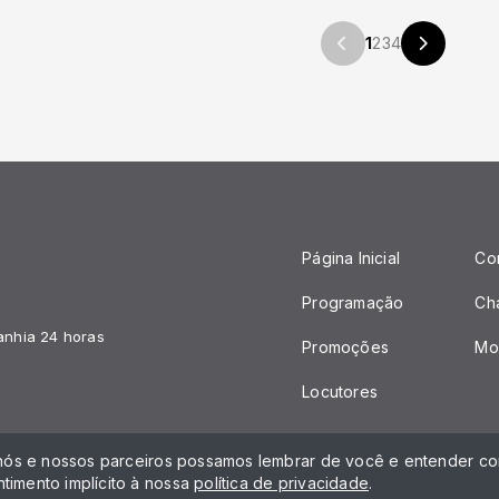
1
2
3
4
Página Inicial
Co
Programação
Ch
anhia 24 horas
Promoções
Mo
Locutores
 nós e nossos parceiros possamos lembrar de você e entender com
timento implícito à nossa
política de privacidade
.