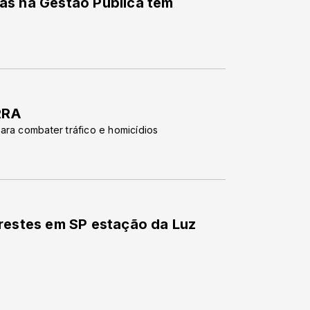
as na Gestão Pública tem
RRA
ara combater tráfico e homicídios
Prestes em SP estação da Luz