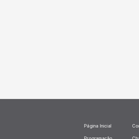
Página Inicial
Co
Programação
Ch