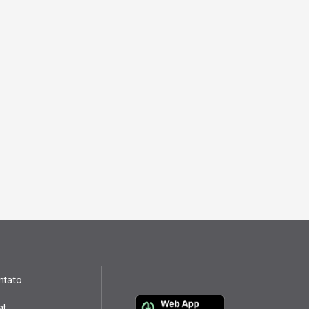
ntato
at