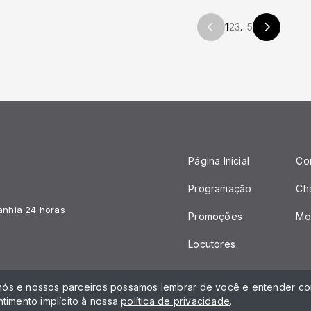
1
2
3
...
5
Página Inicial
Co
Programação
Ch
anhia 24 horas
Promoções
Mo
Locutores
 nós e nossos parceiros possamos lembrar de você e entender com
timento implícito à nossa
política de privacidade
.