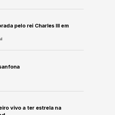
ada pelo rei Charles III em
il
 sanfona
eiro vivo a ter estrela na