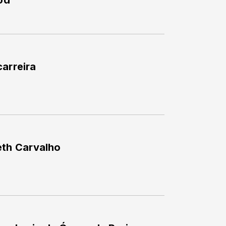
od
carreira
th Carvalho