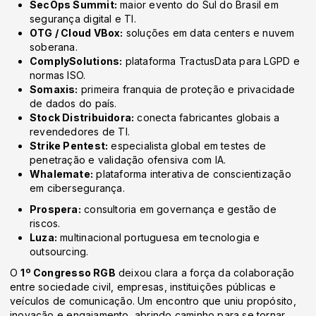
SecOps Summit:
maior evento do Sul do Brasil em
segurança digital e TI.
OTG / Cloud VBox:
soluções em data centers e nuvem
soberana.
ComplySolutions:
plataforma TractusData para LGPD e
normas ISO.
Somaxis:
primeira franquia de proteção e privacidade
de dados do país.
Stock Distribuidora:
conecta fabricantes globais a
revendedores de TI.
Strike Pentest:
especialista global em testes de
penetração e validação ofensiva com IA.
Whalemate:
plataforma interativa de conscientização
em cibersegurança.
Prospera:
consultoria em governança e gestão de
riscos.
Luza:
multinacional portuguesa em tecnologia e
outsourcing.
O
1º Congresso RGB
deixou clara a força da colaboração
entre sociedade civil, empresas, instituições públicas e
veículos de comunicação. Um encontro que uniu propósito,
inovação e engajamento, abrindo caminho para se tornar