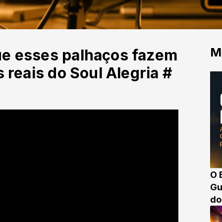
M
ue esses palhaços fazem
s reais do Soul Alegria #
O 
Gu
do