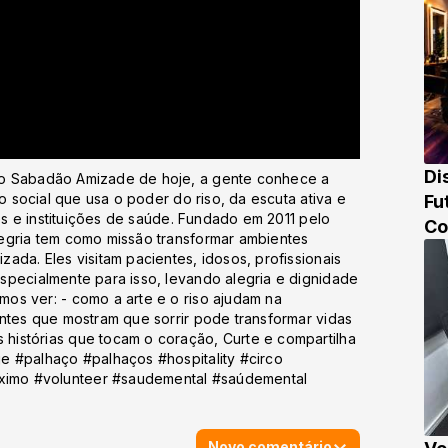
Di
No Sabadão Amizade de hoje, a gente conhece a
o social que usa o poder do riso, da escuta ativa e
Fu
res e instituições de saúde. Fundado em 2011 pelo
Co
egria tem como missão transformar ambientes
# 
ada. Eles visitam pacientes, idosos, profissionais
specialmente para isso, levando alegria e dignidade
os ver: - como a arte e o riso ajudam na
ntes que mostram que sorrir pode transformar vidas
histórias que tocam o coração, Curte e compartilha
e #palhaço #palhaços #hospitality #circo
imo #volunteer #saudemental #saúdemental
Novo comentário