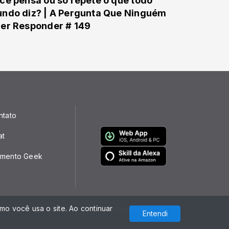
cê pensa ou só repete o que todo
ndo diz? | A Pergunta Que Ninguém
er Responder # 149
ntato
at
mento Geek
o você usa o site. Ao continuar
Com a tecnologia
Entendi