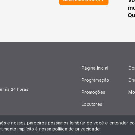
Vo
mu
Qu
Página Inicial
Co
Programação
Ch
anhia 24 horas
Promoções
Mo
Locutores
 nós e nossos parceiros possamos lembrar de você e entender com
timento implícito à nossa
política de privacidade
.