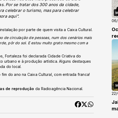
as. Por se tratar dos 300 anos da cidade,
a celebrar o turismo, mas para celebrar
M
ora aqui”.
06
Oc
nstalação por parte de quem visita a Caixa Cultural.
re
imo de circulação de pessoas, num dos cenários mais
tarde, pôr do sol. E estou muito grato mesmo com a
os, Fortaleza foi declarada Cidade Criativa do
 urbano e à produção artística. Alguns destaques
ada do local.
 fim do ano na Caixa Cultural, com entrada franca!
M
cas de reprodução
da Radioagência Nacional.
22
Ja
ma