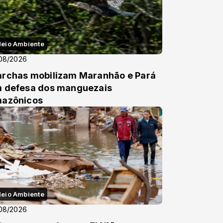
eio Ambiente
08/2026
rchas mobilizam Maranhão e Pará
 defesa dos manguezais
azônicos
eio Ambiente
08/2026