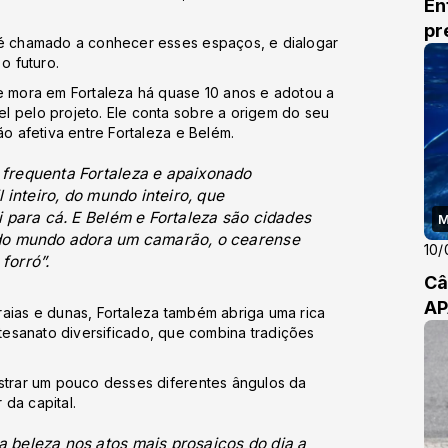
En
pr
 é chamado a conhecer esses espaços, e dialogar
o futuro.
ue mora em Fortaleza há quase 10 anos e adotou a
l pelo projeto. Ele conta sobre a origem do seu
ão afetiva entre Fortaleza e Belém.
frequenta Fortaleza e apaixonado
 inteiro, do mundo inteiro, que
 para cá. E Belém e Fortaleza são cidades
M
odo mundo adora um camarão, o cearense
10/
forró”.
Câ
AP
aias e dunas, Fortaleza também abriga uma rica
e artesanato diversificado, que combina tradições
ostrar um pouco desses diferentes ângulos da
da capital.
 beleza nos atos mais prosaicos do dia a