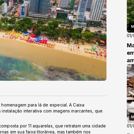
M
01/
Ma
em
am
 homenagem para lá de especial. A Caixa
a instalação interativa com imagens marcantes, que
M
composta por 11 aquarelas, que retratam uma cidade
01/
enas em sua faixa litorânea, mas também nos