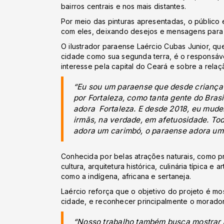
bairros centrais e nos mais distantes.
Por meio das pinturas apresentadas, o público
com eles, deixando desejos e mensagens para 
O ilustrador paraense Laércio Cubas Junior, q
cidade como sua segunda terra, é o responsáve
interesse pela capital do Ceará e sobre a relaç
“Eu sou um paraense que desde criança 
por Fortaleza, como tanta gente do Brasil
adora Fortaleza. E desde 2018, eu mudei
irmãs, na verdade, em afetuosidade. T
adora um carimbó, o paraense adora um 
Conhecida por belas atrações naturais, como pr
cultura, arquitetura histórica, culinária típica 
como a indígena, africana e sertaneja.
Laércio reforça que o objetivo do projeto é m
cidade, e reconhecer principalmente o morador 
“Nosso trabalho também busca mostrar a